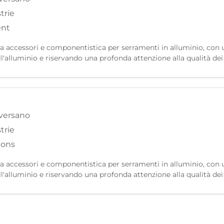
trie
ent
za accessori e componentistica per serramenti in alluminio, con 
ll'alluminio e riservando una profonda attenzione alla qualità dei m
one di prodotti fabbricati per alte pe
versano
trie
ions
za accessori e componentistica per serramenti in alluminio, con 
ll'alluminio e riservando una profonda attenzione alla qualità dei m
one di prodotti fabbricati per alte pe