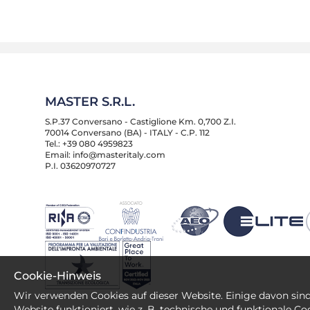
MASTER S.R.L.
S.P.37 Conversano - Castiglione Km. 0,700 Z.I.
70014 Conversano (BA) - ITALY - C.P. 112
Tel.: +39 080 4959823
Email: info@masteritaly.com
P.I. 03620970727
Cookie-Hinweis
Wir verwenden Cookies auf dieser Website. Einige davon sin
Website funktioniert, wie z. B. technische und funktionale C