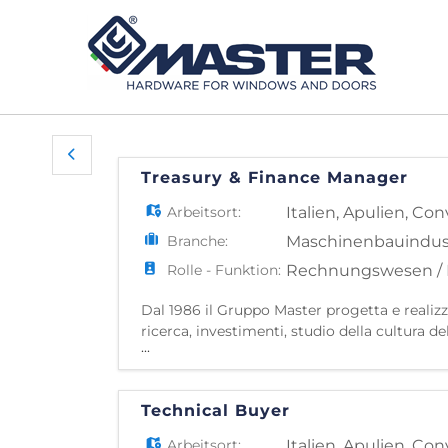
Treasury & Finance Manager
Arbeitsort:
Italien
,
Apulien
,
Con
Branche:
Maschinenbauindus
Rolle - Funktion:
Rechnungswesen / 
Dal 1986 il Gruppo Master progetta e realiz
ricerca, investimenti, studio della cultura de
...
tecnologie in grado di permettere la produzi
Technical Buyer
Arbeitsort:
Italien
,
Apulien
,
Con