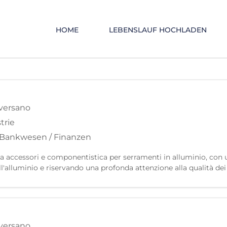
HOME
LEBENSLAUF HOCHLADEN
versano
trie
Bankwesen / Finanzen
za accessori e componentistica per serramenti in alluminio, con 
ll'alluminio e riservando una profonda attenzione alla qualità dei m
one di prodotti fabbricati per alte pe
versano