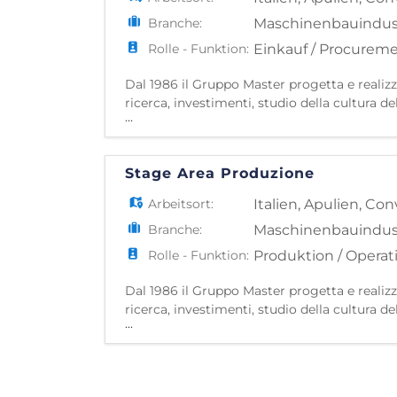
Branche:
Maschinenbauindus
Rolle - Funktion:
Einkauf / Procurem
Dal 1986 il Gruppo Master progetta e realiz
ricerca, investimenti, studio della cultura de
...
tecnologie in grado di permettere la produzi
Stage Area Produzione
Arbeitsort:
Italien
,
Apulien
,
Con
Branche:
Maschinenbauindus
Rolle - Funktion:
Produktion / Operat
Dal 1986 il Gruppo Master progetta e realiz
ricerca, investimenti, studio della cultura de
...
tecnologie in grado di permettere la produzi