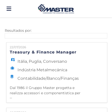
Página
Resultados por:
inicial
Ofertas
22/07/2026
Treasury & Finance Manager
de
Regista-
Itália
,
Puglia
,
Conversano
Indústria Metalmecánica
emprego
te
Iniciar
Contabilidade/Banco/Finanças
Dal 1986 il Gruppo Master progetta e
realizza accessori e componentistica per
sessão
Língua
...
serramenti in alluminio, con un processo
fatto di ricerca, investimenti, studio della
cultura dell'alluminio e riservando una