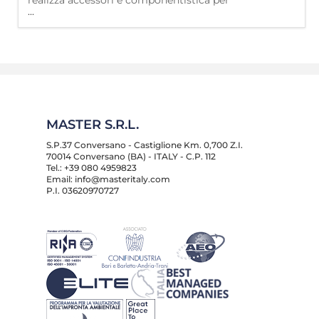
realizza accessori e componentistica per
...
serramenti in alluminio, con un processo
fatto di ricerca, investimenti, studio della
cultura dell'alluminio e riservando una
profonda attenzione alla qualità dei
materiali, alla ricerca di tecnologie in grado
di permettere la produzione di prodotti
fabbricati per alte pe
MASTER S.R.L.
S.P.37 Conversano - Castiglione Km. 0,700 Z.I.
70014 Conversano (BA) - ITALY - C.P. 112
Tel.: +39 080 4959823
Email: info@masteritaly.com
P.I. 03620970727