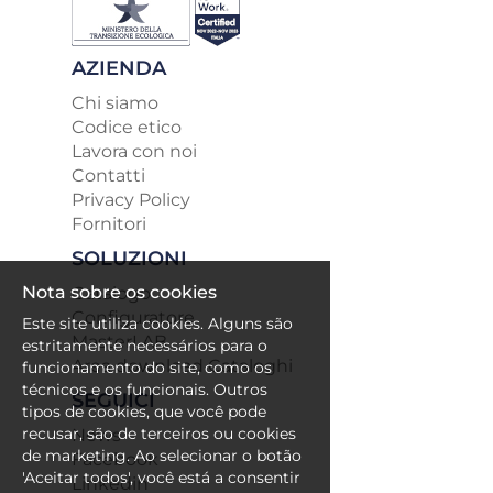
AZIENDA
Chi siamo
Codice etico
Lavora con noi
Contatti
Privacy Policy
Fornitori
SOLUZIONI
Nota sobre os cookies
Catalogo
Configuratore
Este site utiliza cookies. Alguns são
MasterLAB
estritamente necessários para o
Area download Cataloghi
funcionamento do site, como os
técnicos e os funcionais. Outros
SEGUICI
tipos de cookies, que você pode
recusar, são de terceiros ou cookies
News
de marketing. Ao selecionar o botão
Facebook
'Aceitar todos', você está a consentir
Linkedin