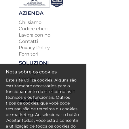
AZIENDA
Chi siamo
Codice etico
Lavora con noi
Contatti
Privacy Policy
Fornitori
SOLUZIONI
Nota sobre os cookies
Catalogo
Configuratore
Este site utiliza cookies. Alguns são
MasterLAB
estritamente necessários para o
Area download Cataloghi
funcionamento do site, como os
técnicos e os funcionais. Outros
SEGUICI
tipos de cookies, que você pode
recusar, são de terceiros ou cookies
News
de marketing. Ao selecionar o botão
Facebook
'Aceitar todos', você está a consentir
Linkedin
a utilização de todos os cookies do
Youtube