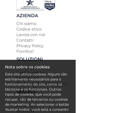
AZIENDA
Chi siamo
Codice etico
Lavora con noi
Contatti
Privacy Policy
Fornitori
SOLUZIONI
Nota sobre os cookies
Catalogo
Configuratore
Este site utiliza cookies. Alguns são
MasterLAB
estritamente necessários para o
Area download Cataloghi
funcionamento do site, como os
técnicos e os funcionais. Outros
SEGUICI
tipos de cookies, que você pode
recusar, são de terceiros ou cookies
News
de marketing. Ao selecionar o botão
Facebook
'Aceitar todos', você está a consentir
Linkedin