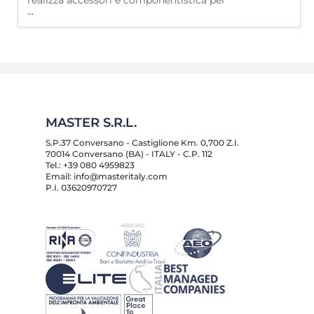
realizza accessori e componentistica per
...
serramenti in alluminio, con un processo
fatto di ricerca, investimenti, studio della
cultura dell'alluminio e riservando una
profonda attenzione alla qualità dei
materiali, alla ricerca di tecnologie in grado
di permettere la produzione di prodotti
fabbricati per alte pe
MASTER S.R.L.
S.P.37 Conversano - Castiglione Km. 0,700 Z.I.
70014 Conversano (BA) - ITALY - C.P. 112
Tel.: +39 080 4959823
Email: info@masteritaly.com
P.I. 03620970727