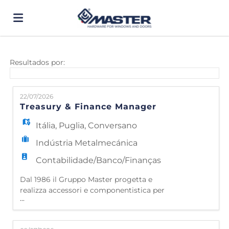
Página
Resultados por:
inicial
Ofertas
22/07/2026
Treasury & Finance Manager
de
Regista-
Itália
,
Puglia
,
Conversano
Indústria Metalmecánica
emprego
te
Iniciar
Contabilidade/Banco/Finanças
Dal 1986 il Gruppo Master progetta e
realizza accessori e componentistica per
sessão
Língua
...
serramenti in alluminio, con un processo
fatto di ricerca, investimenti, studio della
cultura dell'alluminio e riservando una